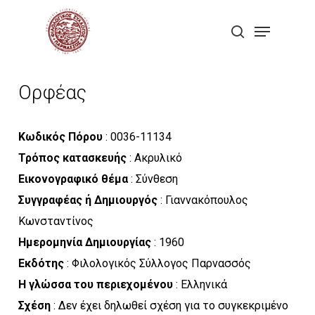
Skip
Menu
to
search
Close
main
Menu
content
Ορφέας
Κωδικός Πόρου
: 0036-11134
Τρόπος κατασκευής
: Ακρυλικό
Εικονογραφικό θέμα
: Σύνθεση
Συγγραφέας ή Δημιουργός
: Γιαννακόπουλος
Κωνσταντίνος
Ημερομηνία Δημιουργίας
: 1960
Εκδότης
: Φιλολογικός Σύλλογος Παρνασσός
Η γλώσσα του περιεχομένου
: Ελληνικά
Σχέση
: Δεν έχει δηλωθεί σχέση για το συγκεκριμένο