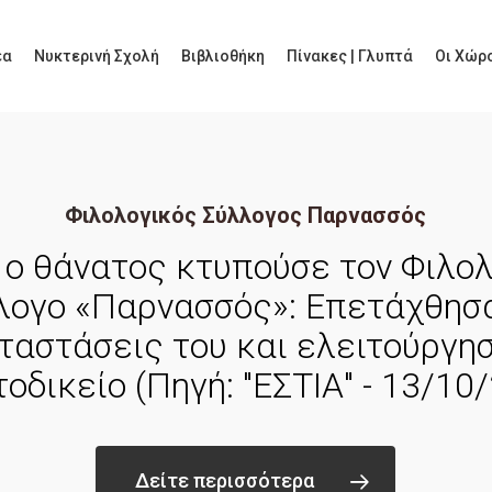
έα
Νυκτερινή Σχολή
Βιβλιοθήκη
Πίνακες | Γλυπτά
Οι Χώρο
Φιλολογικός Σύλλογος Παρνασσός
 ο θάνατος κτυπούσε τον Φιλο
λογο «Παρνασσός»: Επετάχθησα
ταστάσεις του και ελειτούργη
οδικείο (Πηγή: "ΕΣΤΙΑ" - 13/10
Δείτε περισσότερα