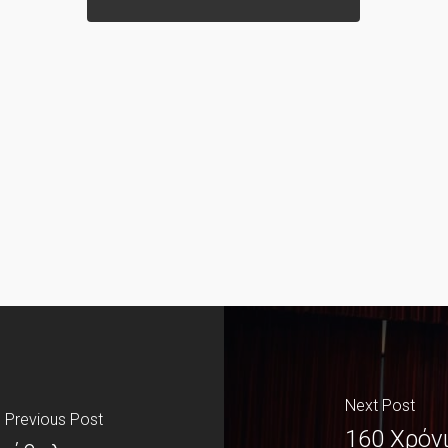
Next Post
Previous Post
160 Χρόν