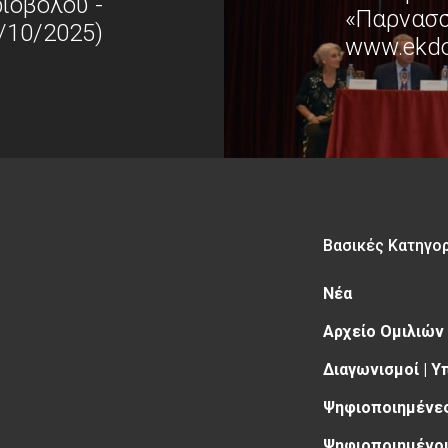
ριόβολου -
«Παρνασσ
/10/2025)
www.ekdos
Βασικές Κατηγο
Νέα
Αρχείο Ομιλιών
Διαγωνισμοί | 
Ψηφιοποιημένες
Ψηφιοποιημένοι