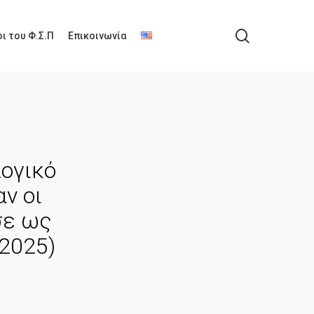
search
ι του Φ.Σ.Π
Επικοινωνία
λογικό
ν οι
σε ως
/2025)