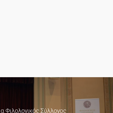
ια Φιλολογικός Σύλλογος