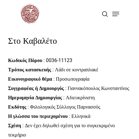
Skip
Menu
to
search
Close
main
Menu
content
Στο Καβαλέτο
Κωδικός Πόρου
: 0036-11123
Τρόπος κατασκευής
: Λάδι σε κοντραπλακέ
Εικονογραφικό θέμα
: Προσωπογραφία
Συγγραφέας ή Δημιουργός
: Γιαννακόπουλος Κωνσταντίνος
Ημερομηνία Δημιουργίας
: Αδιευκρίνιστη
Εκδότης
: Φιλολογικός Σύλλογος Παρνασσός
Η γλώσσα του περιεχομένου
: Ελληνικά
Σχέση
: Δεν έχει δηλωθεί σχέση για το συγκεκριμένο
τεκμήριο