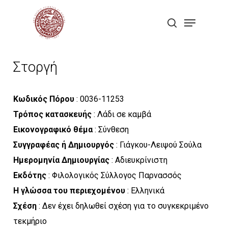
Skip
Menu
to
search
Close
main
Menu
content
Στοργή
Κωδικός Πόρου
: 0036-11253
Τρόπος κατασκευής
: Λάδι σε καμβά
Εικονογραφικό θέμα
: Σύνθεση
Συγγραφέας ή Δημιουργός
: Γιάγκου-Λειψού Σούλα
Ημερομηνία Δημιουργίας
: Αδιευκρίνιστη
Εκδότης
: Φιλολογικός Σύλλογος Παρνασσός
Η γλώσσα του περιεχομένου
: Ελληνικά
Σχέση
: Δεν έχει δηλωθεί σχέση για το συγκεκριμένο
τεκμήριο