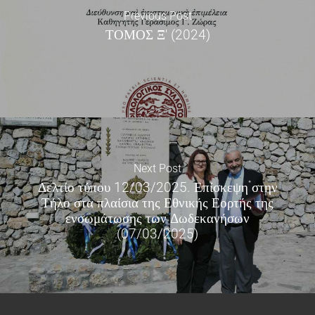
Previous Post
ΤΟΜΟΣ Ξ' (2024)
Next Post
Δελτίο τύπου 12/03/2025. Επίσκεψη στην
Τήλο στα πλαίσια της Εθνικής Εορτής της
ενσωμάτωσης των Δωδεκανήσων
(07/03/2025)