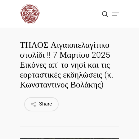
Skip
Menu
to
search
Close
main
Menu
content
ΤΗΛΟΣ Αιγαιοπελαγίτικο
στολίδι !! 7 Μαρτίου 2025
Εικόνες απ’ το νησί και τις
εορταστικές εκδηλώσεις (κ.
Κωνσταντινος Βολάκης)
Share