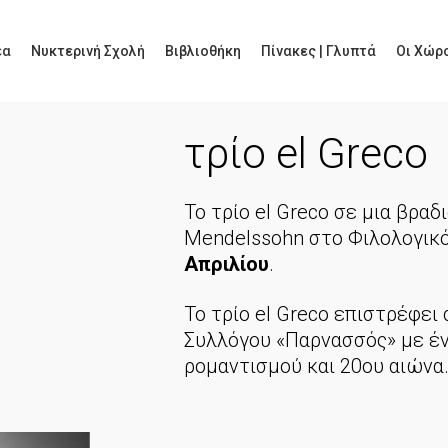
έα
Νυκτερινή Σχολή
Βιβλιοθήκη
Πίνακες | Γλυπτά
Οι Χώρο
τρίο el Greco
Το τρίο el Greco σε μια βραδ
Mendelssohn στο Φιλολογικ
Απριλίου
.
Το τρίο el Greco επιστρέφει
Συλλόγου «Παρνασσός» με έν
ρομαντισμού και 20ου αιώνα