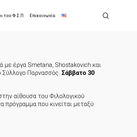
search
ι του Φ.Σ.Π
Επικοινωνία
ιά με έργα Smetana, Shostakovich και
ό Σύλλογο Παρνασσός.
Σάββατο 30
 στην αίθουσα του Φιλολογικού
α πρόγραμμα που κινείται μεταξύ
.