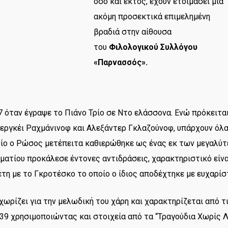
όσο και εκτός, έχουν ετοιμάσει μια
ακόμη προσεκτικά επιμελημένη
βραδιά στην αίθουσα
του
Φιλολογικού Συλλόγου
«Παρνασσός».
7 όταν έγραψε το Πιάνο Τρίο σε Ντο ελάσσονα. Ενώ πρόκειται
Σεργκέι Ραχμάνινοφ και Αλεξάντερ Γκλαζούνοφ, υπάρχουν όλα
οίο ο Ρώσος μετέπειτα καθιερώθηκε ως ένας εκ των μεγαλύτ
ματίου προκάλεσε έντονες αντιδράσεις, χαρακτηριστικό είνα
θέτη με το Γκροτέσκο το οποίο ο ίδιος αποδέχτηκε με ευχαρίσ
εχωρίζει για την μελωδική του χάρη και χαρακτηρίζεται από τ
39 χρησιμοποιώντας και στοιχεία από τα “Τραγούδια Χωρίς Λό