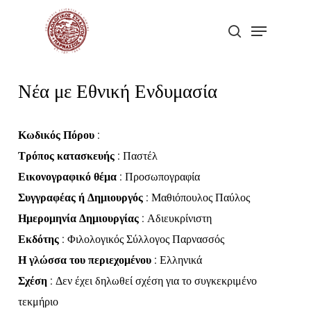
Skip
Menu
to
search
Close
main
Menu
content
Νέα με Εθνική Ενδυμασία
Κωδικός Πόρου
:
Τρόπος κατασκευής
: Παστέλ
Εικονογραφικό θέμα
: Προσωπογραφία
Συγγραφέας ή Δημιουργός
: Μαθιόπουλος Παύλος
Ημερομηνία Δημιουργίας
: Αδιευκρίνιστη
Εκδότης
: Φιλολογικός Σύλλογος Παρνασσός
Η γλώσσα του περιεχομένου
: Ελληνικά
Σχέση
: Δεν έχει δηλωθεί σχέση για το συγκεκριμένο
τεκμήριο