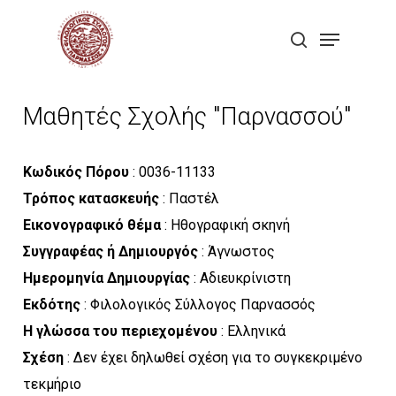
Skip
Menu
to
search
Close
main
Menu
content
Μαθητές Σχολής "Παρνασσού"
Κωδικός Πόρου
: 0036-11133
Τρόπος κατασκευής
: Παστέλ
Εικονογραφικό θέμα
: Ηθογραφική σκηνή
Συγγραφέας ή Δημιουργός
: Άγνωστος
Ημερομηνία Δημιουργίας
: Αδιευκρίνιστη
Εκδότης
: Φιλολογικός Σύλλογος Παρνασσός
Η γλώσσα του περιεχομένου
: Ελληνικά
Σχέση
: Δεν έχει δηλωθεί σχέση για το συγκεκριμένο
τεκμήριο