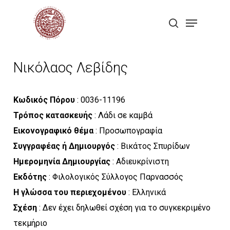
Skip
Menu
to
search
Close
main
Menu
content
Νικόλαος Λεβίδης
Κωδικός Πόρου
: 0036-11196
Τρόπος κατασκευής
: Λάδι σε καμβά
Εικονογραφικό θέμα
: Προσωπογραφία
Συγγραφέας ή Δημιουργός
: Βικάτος Σπυρίδων
Ημερομηνία Δημιουργίας
: Αδιευκρίνιστη
Εκδότης
: Φιλολογικός Σύλλογος Παρνασσός
Η γλώσσα του περιεχομένου
: Ελληνικά
Σχέση
: Δεν έχει δηλωθεί σχέση για το συγκεκριμένο
τεκμήριο