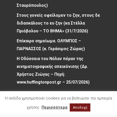
Σταυρόπουλος)
Στους γονείς οφείλομεν το ζην, στους δε
διδασκάλους το ευ ζην (κα Στέλλα
Πριόβολου – ΤΟ ΒΗΜΑ» (31/7/2026)
Επίκαιρο σημείωμα. ΟΛΥΜΠΟΣ –
ΠΑΡΝΑΣΣΟΣ (κ. Γεράσιμος Ζώρας)
Η Οδύσσεια του Νόλαν πέραν της
κινηματογραφικής απεικόνισης (Δρ.
Χρήστος Ζιώγας – Πηγή:
www.huffingtonpost.gr – 25/07/2026)
Η σελίδα χρησιμοποιεί cookies για να βελτιώσει την εμπειρία
χρήσης.
Περισσότερα
Αποδοχή
© 2026 Φιλολογικός Σύλλογος Παρνασσός. All
rights reserved.