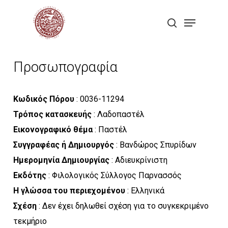
Skip
Menu
to
search
Close
main
Menu
content
Προσωπογραφία
Κωδικός Πόρου
: 0036-11294
Τρόπος κατασκευής
: Λαδοπαστέλ
Εικονογραφικό θέμα
: Παστέλ
Συγγραφέας ή Δημιουργός
: Βανδώρος Σπυρίδων
Ημερομηνία Δημιουργίας
: Αδιευκρίνιστη
Εκδότης
: Φιλολογικός Σύλλογος Παρνασσός
Η γλώσσα του περιεχομένου
: Ελληνικά
Σχέση
: Δεν έχει δηλωθεί σχέση για το συγκεκριμένο
τεκμήριο