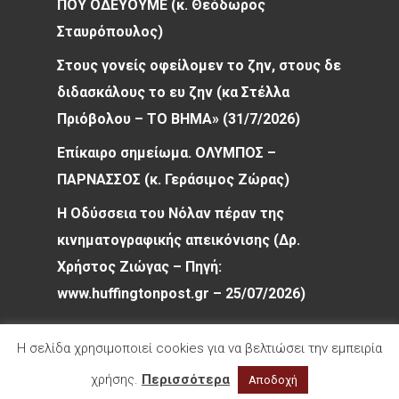
ΠΟΥ ΟΔΕΥΟΥΜΕ (κ. Θεόδωρος
Σταυρόπουλος)
Στους γονείς οφείλομεν το ζην, στους δε
διδασκάλους το ευ ζην (κα Στέλλα
Πριόβολου – ΤΟ ΒΗΜΑ» (31/7/2026)
Επίκαιρο σημείωμα. ΟΛΥΜΠΟΣ –
ΠΑΡΝΑΣΣΟΣ (κ. Γεράσιμος Ζώρας)
Η Οδύσσεια του Νόλαν πέραν της
κινηματογραφικής απεικόνισης (Δρ.
Χρήστος Ζιώγας – Πηγή:
www.huffingtonpost.gr – 25/07/2026)
Η σελίδα χρησιμοποιεί cookies για να βελτιώσει την εμπειρία
χρήσης.
Περισσότερα
Αποδοχή
© 2026 Φιλολογικός Σύλλογος Παρνασσός. All